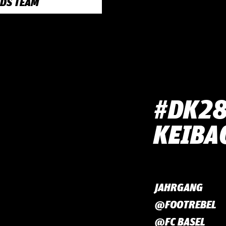
NDS TEAM
#DK28 
KEI­BA
JAHRGANG
@FOOTREBEL
@FC BASEL