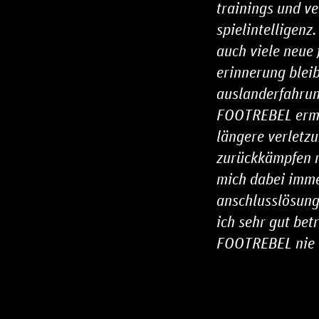
trainings und v
spielintelligen
auch viele neue 
erinnerung blei
auslanderfahrung
FOOTREBEL ermö
längere verletz
zurückkämpfen m
mich dabei imme
anschlusslösung
ich sehr gut betr
FOOTREBEL nie 
F