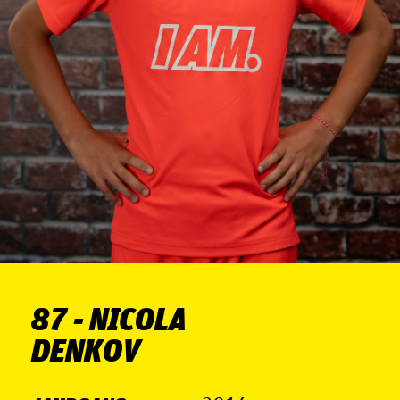
87 - NI­CO­LA
DEN­KOV