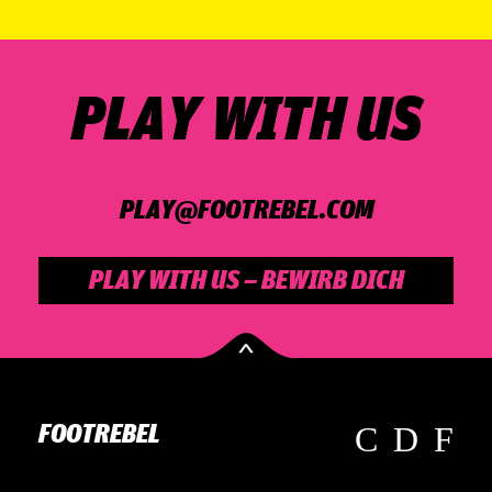
PLAY WITH US
PLAY@­FOOT­RE­BEL.COM
PLAY WITH US – BEWIRB DICH
FOOTREBEL