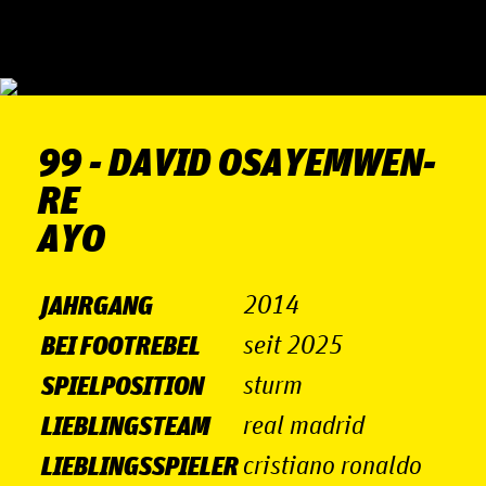
99 - DAVID OSAYEM­WEN­
RE
AYO
JAHRGANG
2014
BEI FOOTREBEL
seit 2025
SPIELPOSITION
sturm
LIEBLINGSTEAM
real madrid
LIEBLINGSSPIELER
cristiano ronaldo