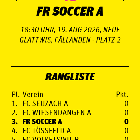
FR SOCCER A
18:30 UHR, 19. AUG 2026, NEUE
GLATTWIS, FÄLLANDEN - PLATZ 2
FA
RANGLISTE
Pl.
Verein
Pkt.
1.
FC SEUZACH A
0
2.
FC WIESENDANGEN A
0
3.
FR SOCCER A
0
4.
FC TÖSSFELD A
0
5.
FC VOLKETSWIL B
0