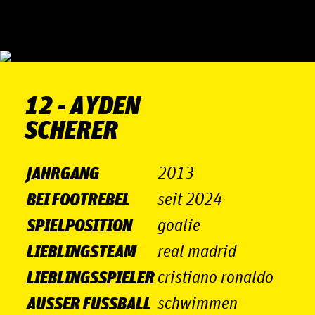
12 - AYDEN
SCHE­RER
JAHRGANG
2013
BEI FOOTREBEL
seit 2024
SPIELPOSITION
goalie
LIEBLINGSTEAM
real madrid
LIEBLINGSSPIELER
cristiano ronaldo
AUSSER FUSSBALL
schwimmen