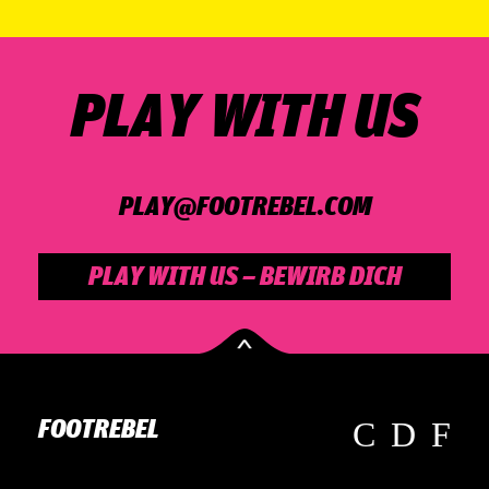
PLAY WITH US
PLAY@­FOOT­RE­BEL.COM
PLAY WITH US – BEWIRB DICH
FOOTREBEL