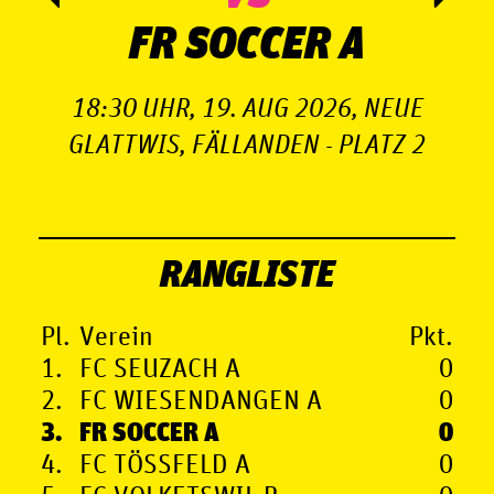
FR SOCCER A
18:30 UHR, 19. AUG 2026, NEUE
GLATTWIS, FÄLLANDEN - PLATZ 2
FA
RANGLISTE
Pl.
Verein
Pkt.
1.
FC SEUZACH A
0
2.
FC WIESENDANGEN A
0
3.
FR SOCCER A
0
4.
FC TÖSSFELD A
0