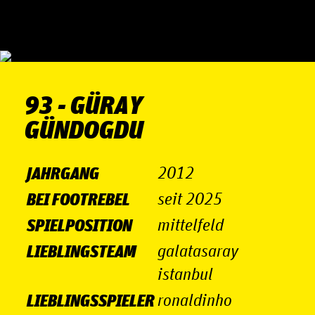
93 - GÜRAY
GÜN­DOG­DU
JAHRGANG
2012
BEI FOOTREBEL
seit 2025
SPIELPOSITION
mittelfeld
LIEBLINGSTEAM
galatasaray
istanbul
LIEBLINGSSPIELER
ronaldinho