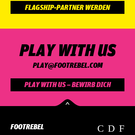
FLAGSHIP-PARTNER WERDEN
PLAY WITH US
PLAY@­FOOT­RE­BEL.COM
PLAY WITH US – BEWIRB DICH
FOOTREBEL